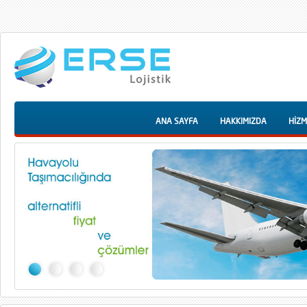
ANA SAYFA
HAKKIMIZDA
HİZM
1
2
3
4