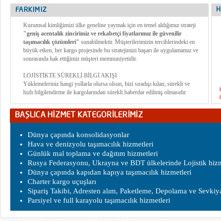
H
FARKIMIZ
Kurumsal kimliğimizi ülke geneline yaymak için en temel aldığımız strateji
"geniş acentalık zincirimiz ve rekabetçi fiyatlarımız ile güvenilir
taşımacılık çözümleri"
sunabilmektir. Müşterilerimizin tercihlerindeki en
büyük etken, her kargo projesinde bu stratejimizi başarı ile uygulamamız ve
sonrasında hak ettiğimiz müşteri memnuniyetidir.
LOJİSTİKTE SÜREKLİ BİLGİ AKIŞI
Yüklemeleriniz hangi yollarla olursa olsun, bizi sıradışı kılan; sürekli ve
hızlı bilgilendirme ile kargolarından sürekli haberdar edilmiş olmasıdır.
BAŞLICA HİZMET KATEGORİLERİMİZ
Dünya çapında konsolidasyonlar
Hava ve denizyolu taşımacılık hizmetleri
Günlük mal toplama ve dağıtım hizmetleri
Rusya Federasyonu, Ukrayna ve BDT ülkelerinde Lojistik hizm
Dünya çapında kapıdan kapıya taşımacılık hizmetleri
Charter kargo uçuşları
Sipariş Takibi, Adresten alım, Paketleme, Depolama ve Sevkiy
Parsiyel ve full karayolu taşımacılık hizmetleri