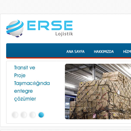
ANA SAYFA
HAKKIMIZDA
HİZM
1
2
3
4