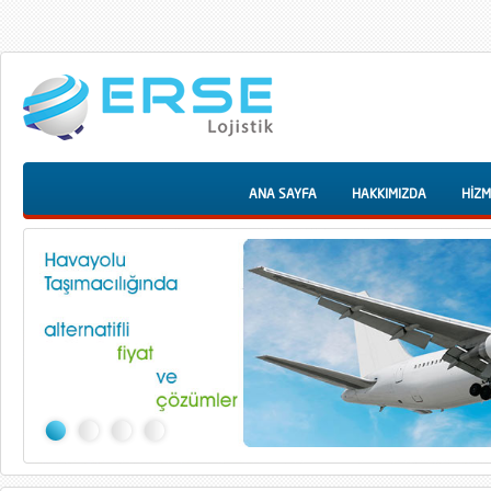
ANA SAYFA
HAKKIMIZDA
HİZM
1
2
3
4